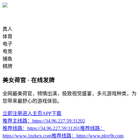
真人
体育
电子
电竞
捕鱼
棋牌
美女荷官 · 在线发牌
全网最美荷官，倾情出演，极致视觉盛宴，多元游戏种类，为
您带来最舒心的游戏体验。
立即注册
进入主页
APP下载
推荐主线路：
https://34.96.227.59:31202
推荐线路：
https://34.96.227.59:31201
推荐线路：
https://www.1nzkex.com
推荐线路：
https://www.plov9r.com