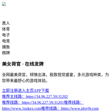
真人
体育
电子
电竞
捕鱼
棋牌
美女荷官 · 在线发牌
全网最美荷官，倾情出演，极致视觉盛宴，多元游戏种类，为
您带来最舒心的游戏体验。
立即注册
进入主页
APP下载
推荐主线路：
https://34.96.227.59:31202
推荐线路：
https://34.96.227.59:31201
推荐线路：
https://www.1nzkex.com
推荐线路：
https://www.plov9r.com