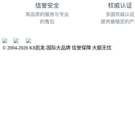
© 2004-
2026
K8凯发-国际大品牌 信誉保障 大额无忧