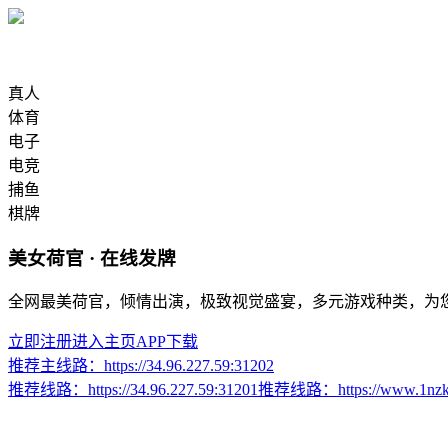
真人
体育
电子
电竞
捕鱼
棋牌
美女荷官 · 在线发牌
全网最美荷官，倾情出演，极致视觉盛宴，多元游戏种类，为
立即注册
进入主页
APP下载
推荐主线路：
https://34.96.227.59:31202
推荐线路：
https://34.96.227.59:31201
推荐线路：
https://www.1nz