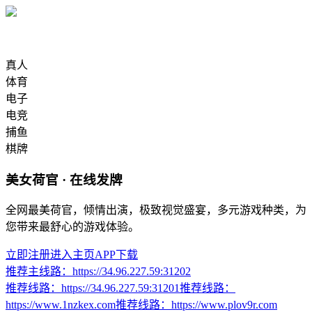
真人
体育
电子
电竞
捕鱼
棋牌
美女荷官 · 在线发牌
全网最美荷官，倾情出演，极致视觉盛宴，多元游戏种类，为
您带来最舒心的游戏体验。
立即注册
进入主页
APP下载
推荐主线路：
https://34.96.227.59:31202
推荐线路：
https://34.96.227.59:31201
推荐线路：
https://www.1nzkex.com
推荐线路：
https://www.plov9r.com