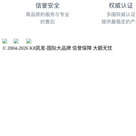
© 2004-
2026
K8凯发-国际大品牌 信誉保障 大额无忧