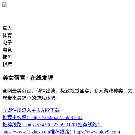
真人
体育
电子
电竞
捕鱼
棋牌
美女荷官 · 在线发牌
全网最美荷官，倾情出演，极致视觉盛宴，多元游戏种类，为
您带来最舒心的游戏体验。
立即注册
进入主页
APP下载
推荐主线路：
https://34.96.227.59:31202
推荐线路：
https://34.96.227.59:31201
推荐线路：
https://www.1nzkex.com
推荐线路：
https://www.plov9r.com